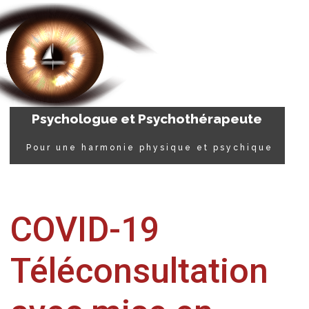
P
s
y
c
h
o
l
o
g
u
e
e
t
P
s
y
c
h
o
t
h
é
r
a
p
e
u
t
e
Pour une harmonie physique et psychique
COVID-19
Téléconsultation