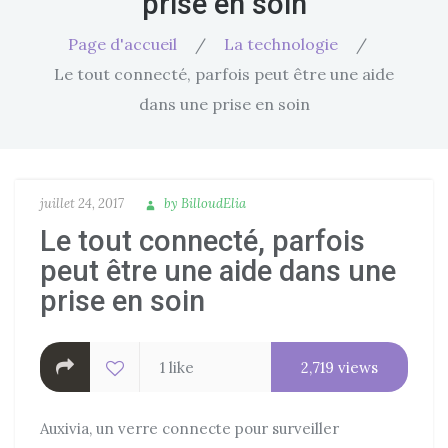
prise en soin
Page d'accueil
/
La technologie
/
Le tout connecté, parfois peut être une aide
dans une prise en soin
P
juillet 24, 2017
A
by
BilloudElia
o
u
Le tout connecté, parfois
s
t
peut être une aide dans une
t
h
prise en soin
e
o
d
r
o
1 like
2,719 views
n
Auxivia, un verre connecte pour surveiller