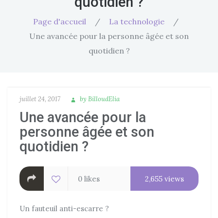
quotidien ?
Page d'accueil
/
La technologie
/
Une avancée pour la personne âgée et son
quotidien ?
P
juillet 24, 2017
A
by
BilloudElia
o
u
Une avancée pour la
s
t
personne âgée et son
t
h
quotidien ?
e
o
d
r
o
0 likes
2,655 views
n
Un fauteuil anti-escarre ?